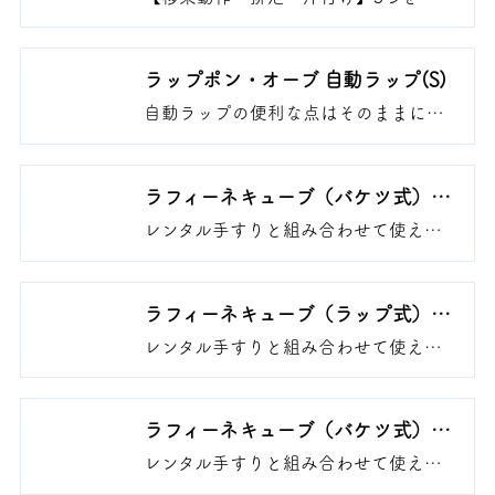
えるマルチアシストトイレ。ご利用者
の症状変化に合わせて「やりたい」を
「できる」に変える。
ラップポン・オーブ 自動ラップ(S)
自動ラップの便利な点はそのままに、
「これならお部屋に置きたい」と思う
ようなスタイリッシュさを実現。
ラフィーネキューブ（バケツ式）
あたたか便座
レンタル手すりと組み合わせて使える
ポータブルトイレ さまざまなお困り
ごとを解消し座位排泄の継続をめざし
ます
ラフィーネキューブ（ラップ式）
あたたか便座
レンタル手すりと組み合わせて使える
ポータブルトイレ さまざまなお困り
ごとを解消し座位排泄の継続をめざし
ます
ラフィーネキューブ（バケツ式）
ソフト便座
レンタル手すりと組み合わせて使える
ポータブルトイレ さまざまなお困り