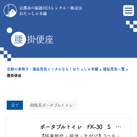
腰
掛便座
京都の車椅子・福祉用具レンタルなら｜おたっしゃ本舗
>
福祉用具一覧
>
腰掛便座
全て
樹脂系ポータブルトイレ
ポータブルトイレ FX-30 S ら
くゾウくん
【移乗動作・排泄・片付け】3つを支