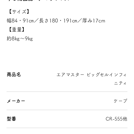
【サイズ】
幅84・91㎝／長さ180・191㎝／厚み17cm
【重量】
約8㎏～9㎏
商品名
エアマスター ビッグセルインフィ
ニティ
メーカー
ケープ
型番
CR-555他